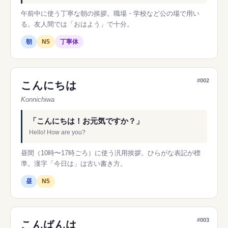
午前中に使う丁寧な朝の挨拶。職場・学校など公の場で用い
る。友人間では「おはよう」で十分。
朝
N5
丁寧体
#002
こんにちは
Konnichiwa
「こんにちは！お元気ですか？」
Hello! How are you?
昼間（10時〜17時ごろ）に使う汎用挨拶。ひらがな表記が標
準。漢字「今日は」は古い書き方。
昼
N5
#003
こんばんは