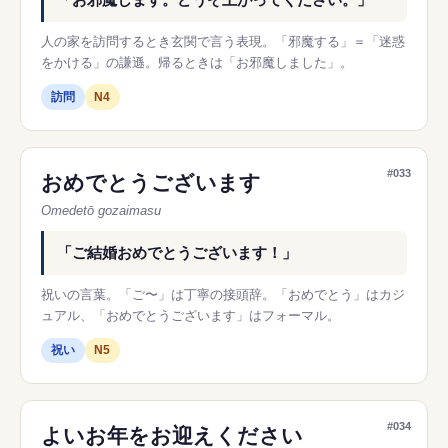
人の家を訪問するとき玄関で言う表現。「邪魔する」＝「迷惑
をかける」の謙遜。帰るときは「お邪魔しました」。
訪問
N4
#033
おめでとうございます
Omedetō gozaimasu
「ご結婚おめでとうございます！」
祝いの言葉。「ご〜」は丁寧の接頭辞。「おめでとう」はカジ
ュアル、「おめでとうございます」はフォーマル。
祝い
N5
#034
よいお年をお迎えください