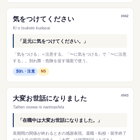
#042
気をつけてください
Ki o tsukete kudasai
「足元に気をつけてください。」
「気をつける」＝注意する。「〜に気をつける」で「〜に注意
する」。別れ際・危険を促す場面で使う。
別れ・注意
N5
#043
大変お世話になりました
Taihen osewa ni narimashita
「在職中は大変お世話になりました。」
長期間の関係が終わるときの感謝表現。退職・転校・留学終了
など人生の節目で使う。「大変」は強調副詞（とても）。