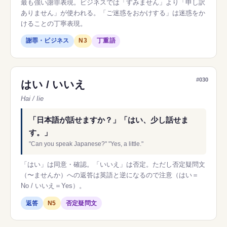
最も強い謝罪表現。ビジネスでは「すみません」より「申し訳
ありません」が使われる。「ご迷惑をおかけする」は迷惑をか
けることの丁寧表現。
謝罪・ビジネス
N3
丁重語
#030
はい / いいえ
Hai / Iie
「日本語が話せますか？」「はい、少し話せま
す。」
"Can you speak Japanese?" "Yes, a little."
「はい」は同意・確認。「いいえ」は否定。ただし否定疑問文
（〜ませんか）への返答は英語と逆になるので注意（はい＝
No / いいえ＝Yes）。
返答
N5
否定疑問文