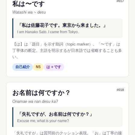
#017
私は〜です
Watashi wa ~ desu
「私は佐藤花子です。東京から来ました。」
I am Hanako Sato. I came from Tokyo.
【は】は「題目」を示す助詞（topic marker）。「〜です」は
丁寧体の断定。主語を明示するが日本語では省略することも多
い。
自己紹介
N5
は＋です
#018
お名前は何ですか？
Onamae wa nan desu ka?
「失礼ですが、お名前は何ですか？」
Excuse me, what is your name?
「失礼ですが」は質問前のクッション表現。「お」は丁寧の接