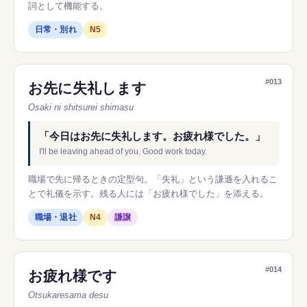
詞として機能する。
日常・別れ
N5
#013
お先に失礼します
Osaki ni shitsurei shimasu
「今日はお先に失礼します。お疲れ様でした。」
I'll be leaving ahead of you. Good work today.
職場で先に帰るときの定型句。「失礼」という謙遜を入れるこ
とで礼儀を示す。残る人には「お疲れ様でした」を添える。
職場・退社
N4
謙譲
#014
お疲れ様です
Otsukaresama desu