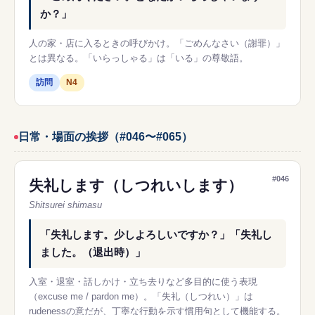
か？」
人の家・店に入るときの呼びかけ。「ごめんなさい（謝罪）」
とは異なる。「いらっしゃる」は「いる」の尊敬語。
訪問
N4
日常・場面の挨拶（#046〜#065）
#046
失礼します（しつれいします）
Shitsurei shimasu
「失礼します。少しよろしいですか？」「失礼し
ました。（退出時）」
入室・退室・話しかけ・立ち去りなど多目的に使う表現
（excuse me / pardon me）。「失礼（しつれい）」は
rudenessの意だが、丁寧な行動を示す慣用句として機能する。