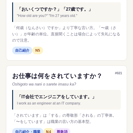
「おいくつですか？」「27歳です。」
"How old are you?" "I'm 27 years old."
「何歳（なんさい）ですか」より丁寧な言い方。「〜歳（さ
い）」が年齢の単位。直接聞くことは場合によって失礼になる
ので注意。
自己紹介
N5
#021
お仕事は何をされていますか？
Oshigoto wa nani o sarete imasu ka?
「IT会社でエンジニアをしています。」
I work as an engineer at an IT company.
「されています」は「する」の尊敬形「される」の丁寧体。
「〜をしています」は職業の言い方の基本型。
自己紹介・職業
N4
尊敬語