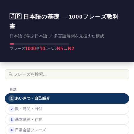
🇯🇵 日本語の基礎 — 1000フレーズ教科
書
日本語で学ぶ日本語 ／ 多言語展開を見据えた構成
1000
10
N5→N2
フレーズ
章
レベル
目次
あいさつ・自己紹介
1
数・時間・日付
2
基本動詞・存在
3
日常会話フレーズ
4