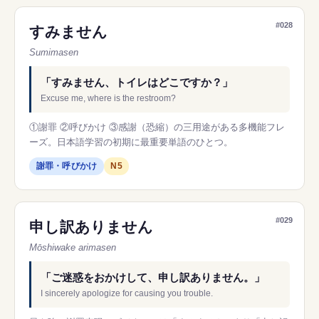
#028
すみません
Sumimasen
「すみません、トイレはどこですか？」
Excuse me, where is the restroom?
①謝罪 ②呼びかけ ③感謝（恐縮）の三用途がある多機能フレ
ーズ。日本語学習の初期に最重要単語のひとつ。
謝罪・呼びかけ
N5
#029
申し訳ありません
Mōshiwake arimasen
「ご迷惑をおかけして、申し訳ありません。」
I sincerely apologize for causing you trouble.