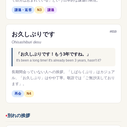
で自分は恵まれている」という日本的な謙遜の表現。
謙遜・返答
N3
謙遜
#010
お久しぶりです
Ohisashiburi desu
「お久しぶりです！もう3年ですね。」
It's been a long time! It's already been 3 years, hasn't it?
長期間会っていない人への挨拶。「しばらくぶり」はカジュア
ル、「お久しぶり」はやや丁寧。敬語では「ご無沙汰しており
ます」。
再会
N4
別れの挨拶