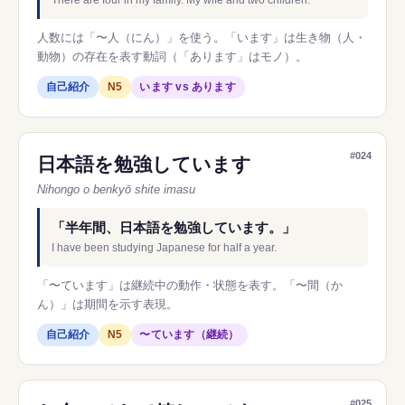
There are four in my family. My wife and two children.
人数には「〜人（にん）」を使う。「います」は生き物（人・
動物）の存在を表す動詞（「あります」はモノ）。
自己紹介
N5
います vs あります
#024
日本語を勉強しています
Nihongo o benkyō shite imasu
「半年間、日本語を勉強しています。」
I have been studying Japanese for half a year.
「〜ています」は継続中の動作・状態を表す。「〜間（か
ん）」は期間を示す表現。
自己紹介
N5
〜ています（継続）
#025